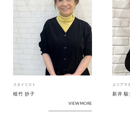
スタイリスト
エリアマ
植竹 抄子
新井 駿
VIEW MORE