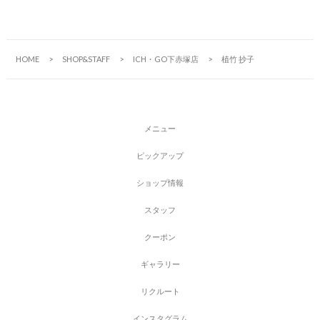
HOME
SHOP&STAFF
ICH・GO下赤塚店
植竹 抄子
メ
ニ
ュ
ー
ピ
ッ
ク
ア
ッ
プ
シ
ョ
ッ
プ
情
報
ス
タ
ッ
フ
ク
ー
ポ
ン
ギ
ャ
ラ
リ
ー
リ
ク
ル
ー
ト
イ
ン
ス
タ
グ
ラ
ム